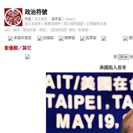
政治符號
市長：
古士塔夫
副市長：
lukacs
加入本城市
｜
推薦本城市
｜
加入我的最愛
｜
訂閱最新文章
udn
／
城市
／
政治社會
／
其他
／
【政治符號】城市
／影像館／
本城市首頁
討論區
精華區
投票區
影像館
推
影像館
／
其它
第
張
美國陷入長考