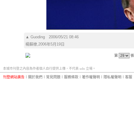
▲
Guoding
2006/05/21 08:46
楊蘇棣,2006年5月19日
第
張
本城市刊登之內容為作者個人自行提供上傳，不代表 udn 立場。
刊登網站廣告
︱
關於我們
︱
常見問題
︱
服務條款
︱
著作權聲明
︱
隱私權聲明
︱
客服