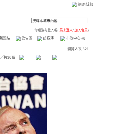
網路城邦
你還沒有登入喔(
馬上登入
/
加入會員
)
薦連結
公告區
訪客簿
市政中心
(0)
瀏覽人次
321
／共36張