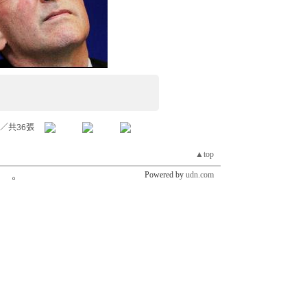
／共36張
▲top
Powered by
udn.com