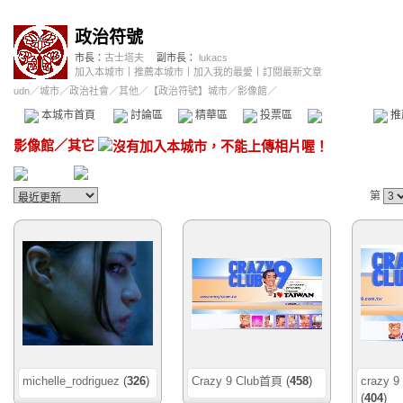
政治符號
市長：
古士塔夫
副市長：
lukacs
加入本城市
｜
推薦本城市
｜
加入我的最愛
｜
訂閱最新文章
udn
／
城市
／
政治社會
／
其他
／
【政治符號】城市
／影像館／
本城市首頁
討論區
精華區
投票區
影像館
推
影像館
／
其它
第
michelle_rodriguez
(
326
)
Crazy 9 Club首頁
(
458
)
crazy 9
(
404
)