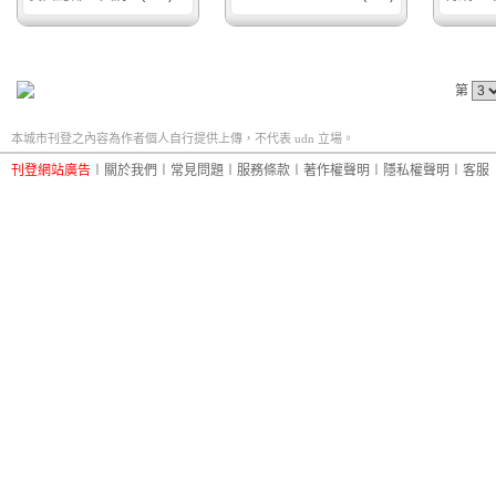
第
本城市刊登之內容為作者個人自行提供上傳，不代表 udn 立場。
刊登網站廣告
︱
關於我們
︱
常見問題
︱
服務條款
︱
著作權聲明
︱
隱私權聲明
︱
客服