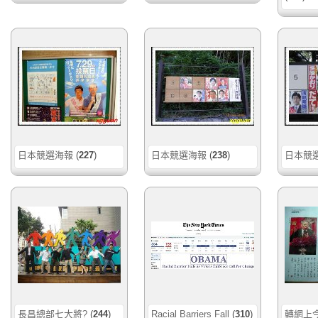
日本競選海報
(
227
)
日本競選海報
(
238
)
日本競
長昌總部七大將?
(
244
)
Racial Barriers Fall
(
310
)
轉網上