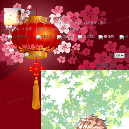
wish
市長：
那一夜的你
副市長：
加入本城市
｜
推薦本城市
｜
加入我的最愛
｜
訂閱最新文章
udn
／
城市
／
不分類
／
不分類
／
【wish】城市
／影像館／
本城市首頁
討論區
精華區
投票區
影像館
推
影像館
／
庫洛魔法使
第
張
庫洛魔法使 - 2