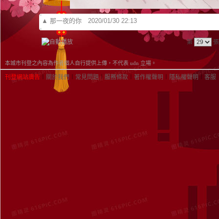
▲
那一夜的你
2020/01/30 22:13
第
張
本城市刊登之內容為作者個人自行提供上傳，不代表 udn 立場。
刊登網站廣告
︱
關於我們
︱
常見問題
︱
服務條款
︱
著作權聲明
︱
隱私權聲明
︱
客服