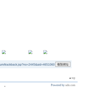
rum/trackback.jsp?no=2445&aid=4651060
▲top
Powered by
udn.com