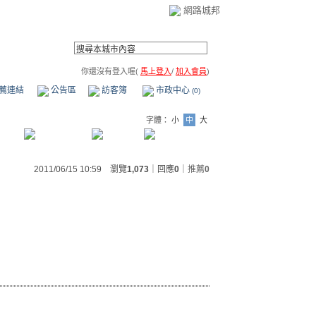
網路城邦
你還沒有登入喔(
馬上登入
/
加入會員
)
薦連結
公告區
訪客簿
市政中心
(0)
字體：
小
中
大
2011/06/15 10:59 瀏覽
1,073
｜回應
0
｜
推薦
0