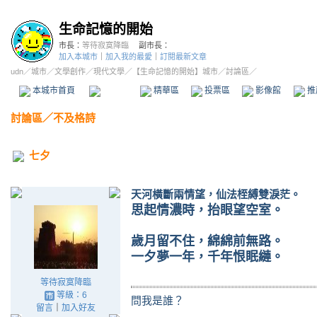
生命記憶的開始
市長：
等待寂寞降臨
副市長：
加入本城市
｜
加入我的最愛
｜
訂閱最新文章
udn
／
城市
／
文學創作
／
現代文學
／
【生命記憶的開始】城市
／討論區／
本城市首頁
討論區
精華區
投票區
影像館
推
討論區
／
不及格詩
七夕
天河橫斷兩情望，仙法桎縛雙淚茫。
思起情濃時，抬眼望空室。
歲月留不住，綿綿前無路。
一夕夢一年，千年恨眠縺。
等待寂寞降臨
等級：6
問我是誰？
留言
｜
加入好友