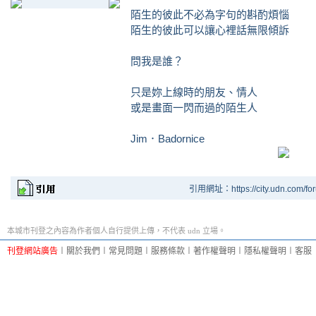
陌生的彼此不必為字句的斟酌煩惱
陌生的彼此可以讓心裡話無限傾訴
問我是誰？
只是妳上線時的朋友、情人
或是畫面一閃而過的陌生人
Jim．Badornice
引用網址：https://city.udn.com/fo
本城市刊登之內容為作者個人自行提供上傳，不代表 udn 立場。
刊登網站廣告
︱
關於我們
︱
常見問題
︱
服務條款
︱
著作權聲明
︱
隱私權聲明
︱
客服