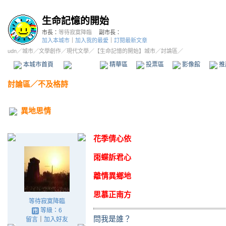
生命記憶的開始
市長：
等待寂寞降臨
副市長：
加入本城市
｜
加入我的最愛
｜
訂閱最新文章
udn
／
城市
／
文學創作
／
現代文學
／
【生命記憶的開始】城市
／討論區／
本城市首頁
討論區
精華區
投票區
影像館
推
討論區
／
不及格詩
異地思情
花季倩心依
雨蝶訴君心
離情異鄉地
思慕正南方
等待寂寞降臨
等級：6
問我是誰？
留言
｜
加入好友