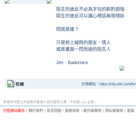
陌生的彼此不必為字句的斟酌煩惱
陌生的彼此可以讓心裡話無限傾訴
問我是誰？
只是妳上線時的朋友、情人
或是畫面一閃而過的陌生人
Jim．Badornice
引用網址：https://city.udn.com/fo
本城市刊登之內容為作者個人自行提供上傳，不代表 udn 立場。
刊登網站廣告
︱
關於我們
︱
常見問題
︱
服務條款
︱
著作權聲明
︱
隱私權聲明
︱
客服