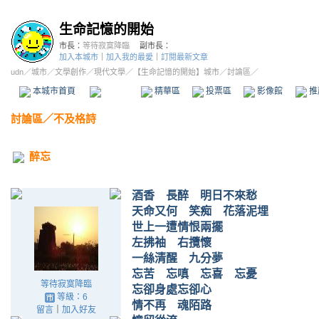
生命記憶的開始
市長：
等待寂寞降臨
副市長：
加入本城市
｜
加入我的最愛
｜
訂閱最新文章
udn
／
城市
／
文學創作
／
現代文學
／
【生命記憶的開始】城市
／討論區／
本城市首頁
討論區
精華區
投票區
影像館
推
討論區
／
不及格詩
醉忘
酒香 長醉 明日不來愁
天命又何 笑痴 花落泥埋
世上一遭情恨兩擺
左拂袖 右攬懷
一絲清醒 九分夢
忘苦 忘嗔 忘喜 忘憂
等待寂寞降臨
忘卻身處忘卻心
等級：6
情不再 魂陌路
留言
｜
加入好友