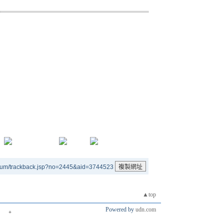
rum/trackback.jsp?no=2445&aid=3744523
▲top
Powered by
udn.com