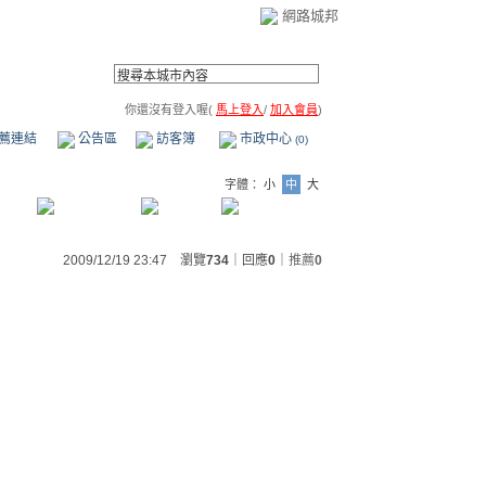
網路城邦
你還沒有登入喔(
馬上登入
/
加入會員
)
薦連結
公告區
訪客簿
市政中心
(0)
字體：
小
中
大
2009/12/19 23:47 瀏覽
734
｜回應
0
｜
推薦
0