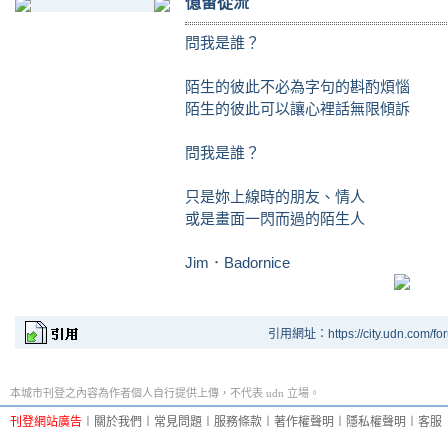
憶留從流
問我是誰？
陌生的彼此不必為字句的斟酌煩惱
陌生的彼此可以讓心裡話無限傾訴
問我是誰？
只是妳上線時的朋友、情人
或是畫面一閃而過的陌生人
Jim．Badornice
引用網址：https://city.udn.com/fo
本城市刊登之內容為作者個人自行提供上傳，不代表 udn 立場。
刊登網站廣告
︱
關於我們
︱
常見問題
︱
服務條款
︱
著作權聲明
︱
隱私權聲明
︱
客服