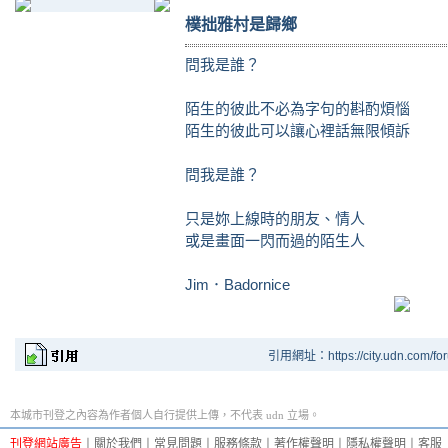
樸拙雅村是歸鄉
問我是誰？
陌生的彼此不必為字句的斟酌煩惱
陌生的彼此可以讓心裡話無限傾訴
問我是誰？
只是妳上線時的朋友、情人
或是畫面一閃而過的陌生人
Jim．Badornice
引用網址：https://city.udn.com/fo
本城市刊登之內容為作者個人自行提供上傳，不代表 udn 立場。
刊登網站廣告
︱
關於我們
︱
常見問題
︱
服務條款
︱
著作權聲明
︱
隱私權聲明
︱
客服