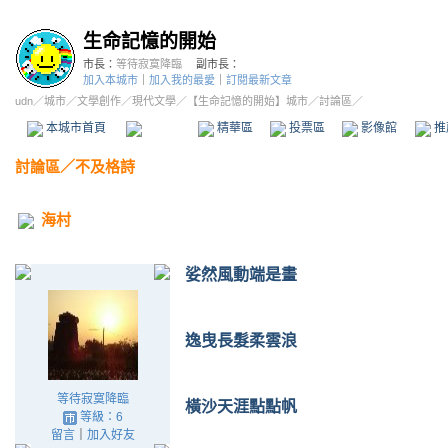
生命記憶的開始
市長：
等待寂寞降臨
副市長：
加入本城市
｜
加入我的最愛
｜
訂閱最新文章
udn
／
城市
／
文學創作
／
現代文學
／
【生命記憶的開始】城市
／討論區／
本城市首頁
討論區
精華區
投票區
影像館
推
討論區
／
不及格詩
海村
娑然風動端是畫
逸曳長髮柔雲浪
等待寂寞降臨
橫沙天涯點點帆
等級：6
留言
｜
加入好友