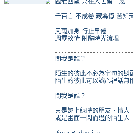
臨老回望 只在人世留一念
千百言 不成卷 藏為憶 苦知
風雨加身 行止早倦
凋零故情 附隨時光流埋
問我是誰？
陌生的彼此不必為字句的斟
陌生的彼此可以讓心裡話無
問我是誰？
只是妳上線時的朋友、情人
或是畫面一閃而過的陌生人
Jim．Badornice