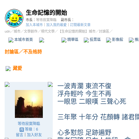
生命記憶的開始
市長：
等待寂寞降臨
副市長：
加入本城市
｜
加入我的最愛
｜
訂閱最新文章
udn
／
城市
／
文學創作
／
現代文學
／
【生命記憶的開始】城市
／討論區／
本城市首頁
討論區
精華區
投票區
影像館
推
討論區
／
不及格詩
藏愛
一波青瀾 東流不復
浮舟輕吟 今生不再
一眼思 二眼嘆 三聲心死
三年聚 十年分 花顏轉 諸君
等待寂寞降臨
等級：6
心多懟怨 足跡遍野
留言
｜
加入好友