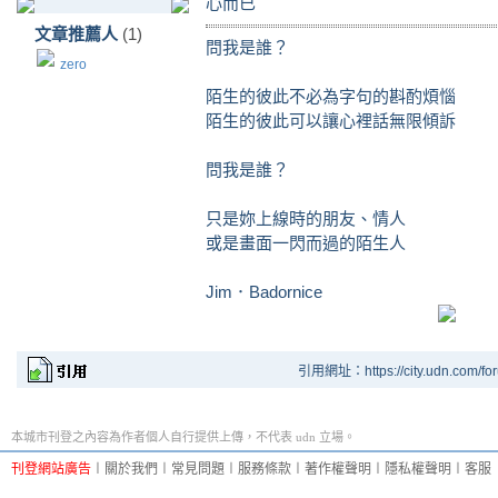
心而已
文章推薦人
(1)
問我是誰？
zero
陌生的彼此不必為字句的斟酌煩惱
陌生的彼此可以讓心裡話無限傾訴
問我是誰？
只是妳上線時的朋友、情人
或是畫面一閃而過的陌生人
Jim．Badornice
引用網址：https://city.udn.com/fo
本城市刊登之內容為作者個人自行提供上傳，不代表 udn 立場。
刊登網站廣告
︱
關於我們
︱
常見問題
︱
服務條款
︱
著作權聲明
︱
隱私權聲明
︱
客服