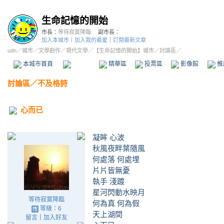
生命記憶的開始
市長：
等待寂寞降臨
副市長：
加入本城市
｜
加入我的最愛
｜
訂閱最新文章
udn
／
城市
／
文學創作
／
現代文學
／
【生命記憶的開始】城市
／討論區／
本城市首頁
討論區
精華區
投票區
影像館
推
討論區
／
不及格詩
心而已
凝眸 心波
秋風夜畔葉隨風
何處落 何處埋
片片皆無憂
執手 淺踱
星河閃動水映月
等待寂寞降臨
何為真 何為假
等級：6
天上湖間
留言
｜
加入好友