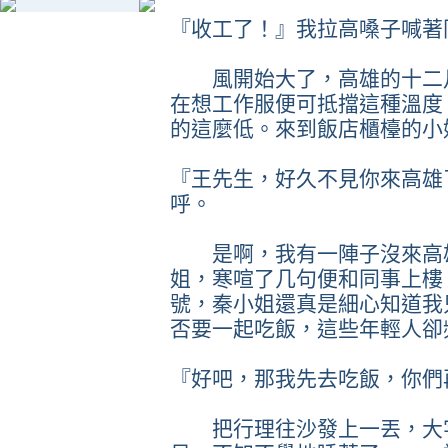
『收工了！』我拉高嗓子喊著
風開始大了，高雄的十二月
在想工作服便可抵擋這種溫度
的這麼低。來到飯店櫃檯的小
『王先生，好久不見你來高雄
呼。
是啊，我有一陣子沒來高雄
姐，寒喧了几句便和同事上樓
號，秦小姐還真是細心知道我
否要一起吃飯，這些年輕人卻
『好吧，那我先去吃飯，你們
把行理往沙發上一丟，大字