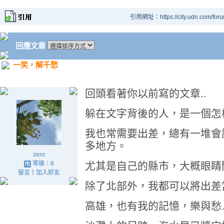
引用網址：https://city.udn.com/for
回應文章
一笑，解千愁
回頭看著你以前寫的文章..
躲在文字背後的人，是一個怎
我也常需要出差，總有一堆會
多地方。
zero
等級：8
尤其是自己的縣市，大概眼睛
留言
｜
加入好友
除了北部外，我都可以將出差
高雄，也有我的記憶，樂與愁.