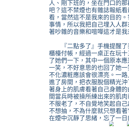
人、剛下班的，坐在門口的那
吧？這不禁煙也有雜誌報紙看
看，當然這不是我來的目的。
事情，所以我把自己埋入人群
著吵雜的音樂和喧嘩這才是我
『二點多了』手機提醒了我
櫃檯付帳，經過一桌正在玩十
了她們一下，其中一個原本應
一笑，不好意思的也回了她一
不化濃粧應該會很漂亮。一路
進了房間，把衣服脫個精光沖
著身上的肌膚看著自己身體的
間當兵時被操所練出來的肌肉
不服老了，不自覺地笑起自己
不想抽，不為什麼就只想看著
在煙中沉靜了思緒，忘了一日