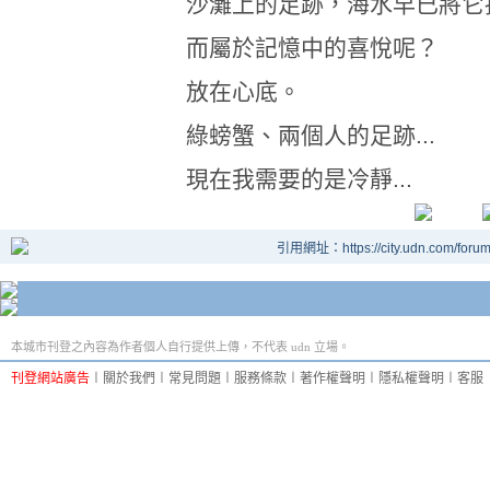
沙灘上的足跡，海水早已將它抹
而屬於記憶中的喜悅呢？
放在心底。
綠螃蟹、兩個人的足跡...
現在我需要的是冷靜...
引用網址：https://city.udn.com/foru
本城市刊登之內容為作者個人自行提供上傳，不代表 udn 立場。
刊登網站廣告
︱
關於我們
︱
常見問題
︱
服務條款
︱
著作權聲明
︱
隱私權聲明
︱
客服