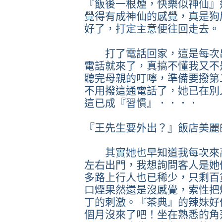
『飯後一根煙，快樂似神仙』
覺得有成神仙的感覺，真是狗
好了，打定主意便往回走去。
打了電話回家，這是每次出
電話就來了，真搞不懂我又不
聽完母親的叮嚀，準備要撥第
不用撥這通電話了，她已在別
這已成『習慣』．．．．
『王先生要外出？』飯店美麗
其實她也早知道我每次來高
左右出門，我想詢問客人是她
多路上行人也已稀少，只剩百
口煙果然還是沒感覺，索性把
丁的刺激。『茶典』的辣妹好
個月沒來了吧！坐在熟悉的角