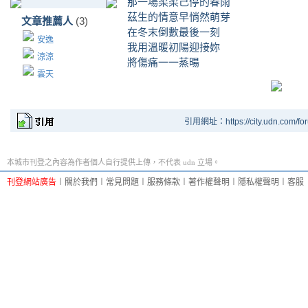
那一場柔柔己停的春雨
茲生的情意早悄然萌芽
文章推薦人
(3)
在冬末倒數最後一刻
安逸
我用溫暖初陽迎接妳
涼涼
將傷痛一一蒸暘
雲天
引用網址：https://city.udn.com/fo
本城市刊登之內容為作者個人自行提供上傳，不代表 udn 立場。
刊登網站廣告
︱
關於我們
︱
常見問題
︱
服務條款
︱
著作權聲明
︱
隱私權聲明
︱
客服