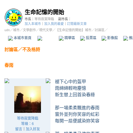
生命記憶的開始
市長：
等待寂寞降臨
副市長：
加入本城市
｜
加入我的最愛
｜
訂閱最新文章
udn
／
城市
／
文學創作
／
現代文學
／
【生命記憶的開始】城市
／討論區／
本城市首頁
討論區
精華區
投票區
影像館
推
討論區
／
不及格詩
春雨
褪下心中的盔甲
雨綿綿輕吻塵憶
新生替上回首染春綠
那一場柔柔飄進的春雨
窗外並列你笑容的虹彩
等待寂寞降臨
每開一扇便感染妳笑容
等級：6
留言
｜
加入好友