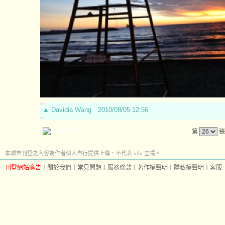
▲
Davidia Wang
2010/08/05 12:56
第
張
本城市刊登之內容為作者個人自行提供上傳，不代表 udn 立場。
刊登網站廣告
︱
關於我們
︱
常見問題
︱
服務條款
︱
著作權聲明
︱
隱私權聲明
︱
客服