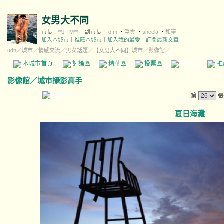
女男大不同
市長：
**J I M**
副市長：
o.m
、
浮雲
、
sheela
、
和亭
加入本城市
｜
推薦本城市
｜
加入我的最愛
｜
訂閱最新文章
udn
／
城市
／
情感交流
／
男女話題
／
【女男大不同】城市
／影像館／
本城市首頁
討論區
精華區
投票區
影像館
推
影像館
／
城市攝影高手
第
張
夏日海灘