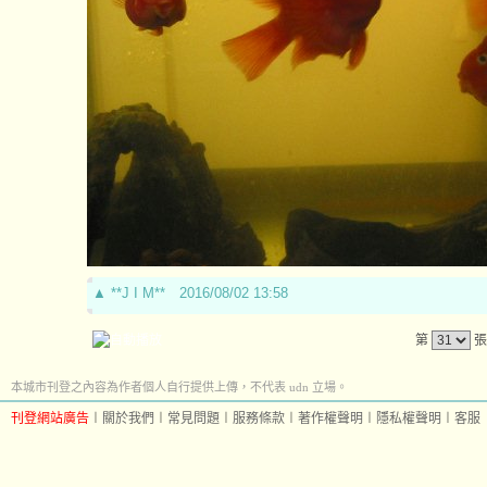
▲
**J I M**
2016/08/02 13:58
第
張
本城市刊登之內容為作者個人自行提供上傳，不代表 udn 立場。
刊登網站廣告
︱
關於我們
︱
常見問題
︱
服務條款
︱
著作權聲明
︱
隱私權聲明
︱
客服