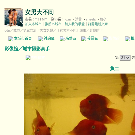
女男大不同
市長：
**J I M**
副市長：
o.m
、
浮雲
、
sheela
、
和亭
加入本城市
｜
推薦本城市
｜
加入我的最愛
｜
訂閱最新文章
udn
／
城市
／
情感交流
／
男女話題
／
【女男大不同】城市
／影像館／
本城市首頁
討論區
精華區
投票區
影像館
推
影像館
／
城市攝影高手
第
張
魚二