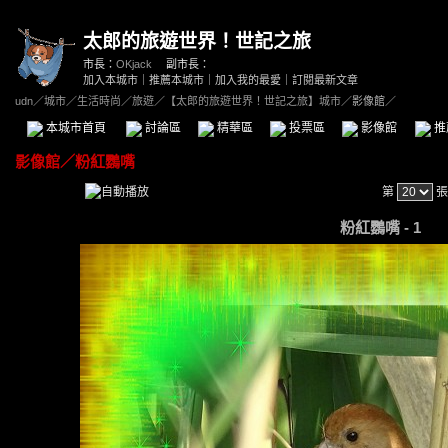
太郎的旅遊世界！世記之旅
市長：
OKjack
副市長：
加入本城市
｜
推薦本城市
｜
加入我的最愛
｜
訂閱最新文章
udn
／
城市
／
生活時尚
／
旅遊
／
【太郎的旅遊世界！世記之旅】城市
／影像館／
本城市首頁
討論區
精華區
投票區
影像館
推
影像館
／
粉紅鸚嘴
第
張
粉紅鸚嘴 - 1