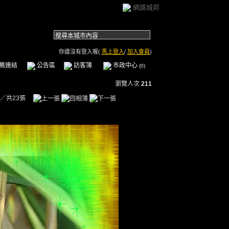
網路城邦
你還沒有登入喔(
馬上登入
/
加入會員
)
薦連結
公告區
訪客簿
市政中心
(0)
瀏覽人次
211
／共23張