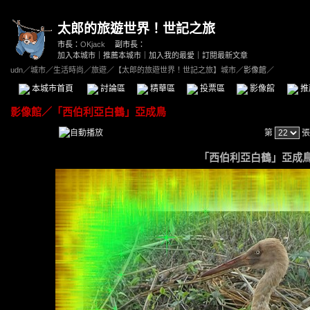
太郎的旅遊世界！世記之旅
市長：
OKjack
副市長：
加入本城市
｜
推薦本城市
｜
加入我的最愛
｜
訂閱最新文章
udn
／
城市
／
生活時尚
／
旅遊
／
【太郎的旅遊世界！世記之旅】城市
／影像館／
本城市首頁
討論區
精華區
投票區
影像館
推
影像館
／
「西伯利亞白鶴」亞成鳥
第
張
「西伯利亞白鶴」亞成鳥 