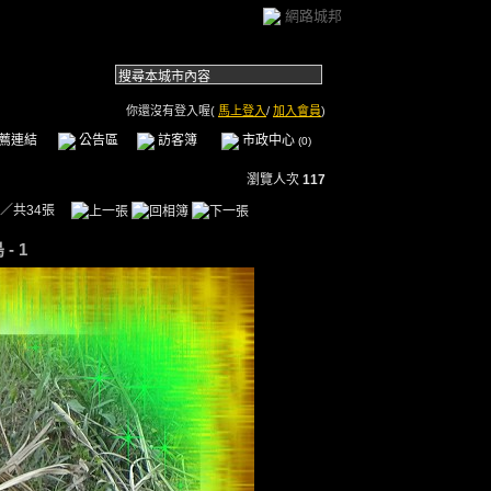
網路城邦
你還沒有登入喔(
馬上登入
/
加入會員
)
薦連結
公告區
訪客簿
市政中心
(0)
瀏覽人次
117
／共34張
- 1