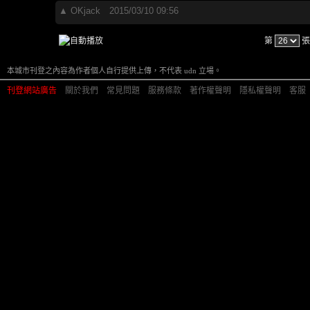
▲
OKjack
2015/03/10 09:56
第
張
本城市刊登之內容為作者個人自行提供上傳，不代表 udn 立場。
刊登網站廣告
︱
關於我們
︱
常見問題
︱
服務條款
︱
著作權聲明
︱
隱私權聲明
︱
客服