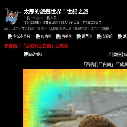
太郎的旅遊世界！世記之旅
市長：
OKjack
副市長：
加入本城市
｜
推薦本城市
｜
加入我的最愛
｜
訂閱最新文章
udn
／
城市
／
生活時尚
／
旅遊
／
【太郎的旅遊世界！世記之旅】城市
／影像館／
本城市首頁
討論區
精華區
投票區
影像館
推
影像館
／
「西伯利亞白鶴」亞成鳥
第
張
「西伯利亞白鶴」亞成鳥 