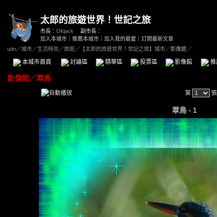
太郎的旅遊世界！世記之旅
市長：
OKjack
副市長：
加入本城市
｜
推薦本城市
｜
加入我的最愛
｜
訂閱最新文章
udn
／
城市
／
生活時尚
／
旅遊
／
【太郎的旅遊世界！世記之旅】城市
／影像館／
本城市首頁
討論區
精華區
投票區
影像館
推
影像館
／
翠鳥
第
張
翠鳥 - 1