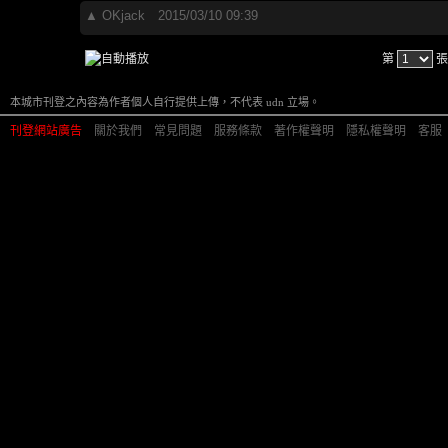
▲
OKjack
2015/03/10 09:39
第
張
本城市刊登之內容為作者個人自行提供上傳，不代表 udn 立場。
刊登網站廣告
︱
關於我們
︱
常見問題
︱
服務條款
︱
著作權聲明
︱
隱私權聲明
︱
客服