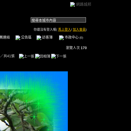
網路城邦
你還沒有登入喔(
馬上登入
/
加入會員
)
薦連結
公告區
訪客簿
市政中心
(0)
瀏覽人次
170
／共41張