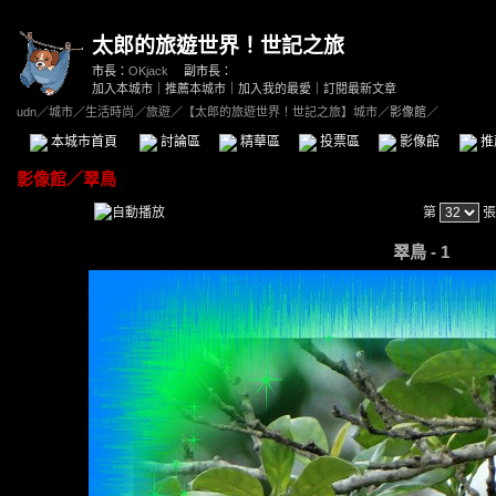
太郎的旅遊世界！世記之旅
市長：
OKjack
副市長：
加入本城市
｜
推薦本城市
｜
加入我的最愛
｜
訂閱最新文章
udn
／
城市
／
生活時尚
／
旅遊
／
【太郎的旅遊世界！世記之旅】城市
／影像館／
本城市首頁
討論區
精華區
投票區
影像館
推
影像館
／
翠鳥
第
張
翠鳥 - 1