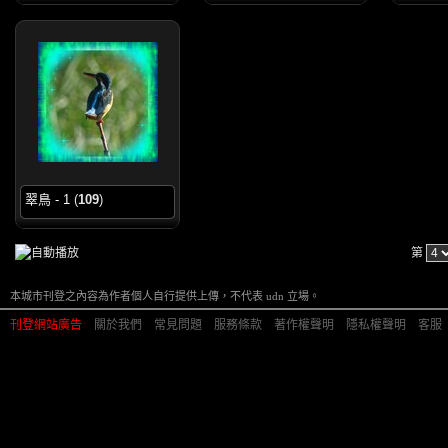
翠鳥 - 1
(
109
)
第
本城市刊登之內容為作者個人自行提供上傳，不代表 udn 立場。
刊登網站廣告
︱
關於我們
︱
常見問題
︱
服務條款
︱
著作權聲明
︱
隱私權聲明
︱
客服