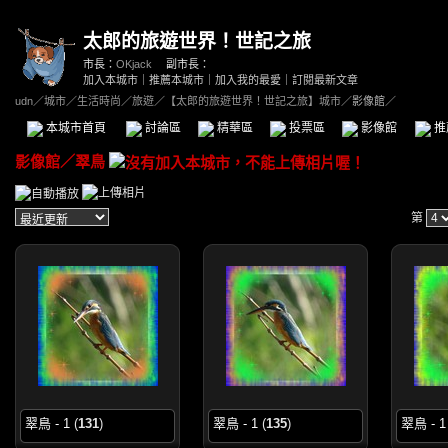
太郎的旅遊世界！世記之旅
市長：
OKjack
副市長：
加入本城市
｜
推薦本城市
｜
加入我的最愛
｜
訂閱最新文章
udn
／
城市
／
生活時尚
／
旅遊
／
【太郎的旅遊世界！世記之旅】城市
／影像館／
本城市首頁
討論區
精華區
投票區
影像館
推
影像館
／
翠鳥
第
翠鳥 - 1
(
131
)
翠鳥 - 1
(
135
)
翠鳥 - 1