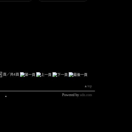
頁／共4頁
▲top
Powered by
udn.com