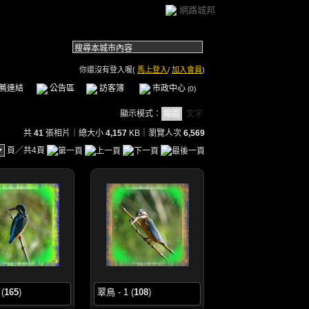
網路城邦
你還沒有登入喔(
馬上登入
/
加入會員
)
薦連結
公告區
訪客簿
市政中心
(0)
顯示模式：
縮圖
文字
共
41
張相片｜總大小
4,157
KB
｜瀏覽人次
6,569
頁／共4頁
(
165
)
翠鳥 - 1
(
108
)