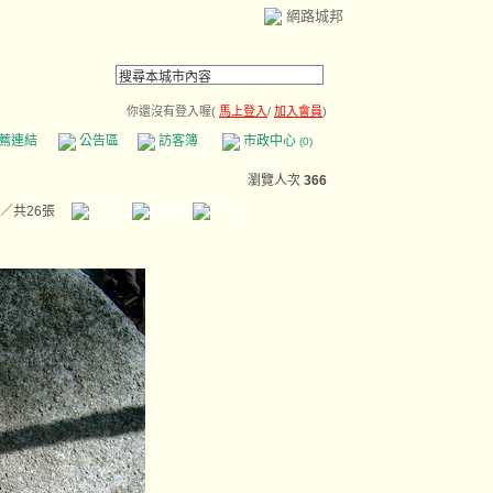
網路城邦
你還沒有登入喔(
馬上登入
/
加入會員
)
薦連結
公告區
訪客簿
市政中心
(0)
瀏覽人次
366
／共26張