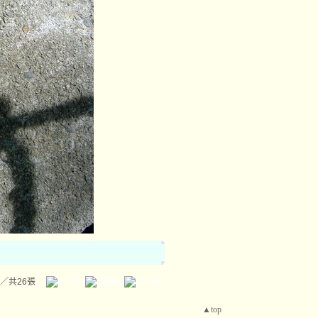
／共26張
▲top