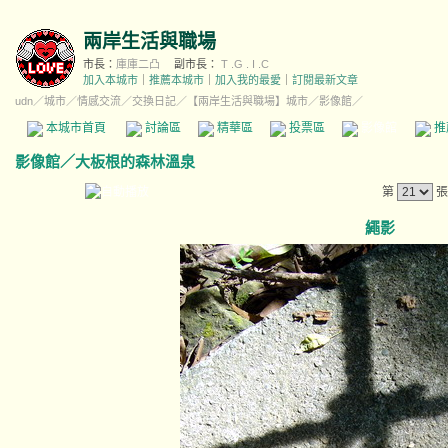
兩岸生活與職場
市長：
庫庫二凸
副市長：
T .G . I .C
加入本城市
｜
推薦本城市
｜
加入我的最愛
｜
訂閱最新文章
udn
／
城市
／
情感交流
／
交換日記
／
【兩岸生活與職場】城市
／影像館／
本城市首頁
討論區
精華區
投票區
影像館
推
影像館
／
大板根的森林溫泉
第
張
繩影