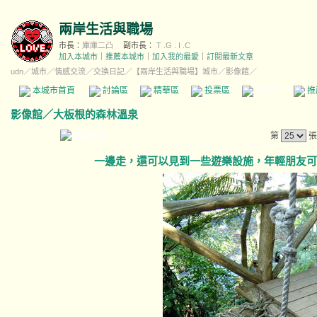
兩岸生活與職場
市長：
庫庫二凸
副市長：
T .G . I .C
加入本城市
｜
推薦本城市
｜
加入我的最愛
｜
訂閱最新文章
udn
／
城市
／
情感交流
／
交換日記
／
【兩岸生活與職場】城市
／影像館／
本城市首頁
討論區
精華區
投票區
影像館
推
影像館
／
大板根的森林溫泉
第
張
一邊走，還可以見到一些遊樂設施，年輕朋友可