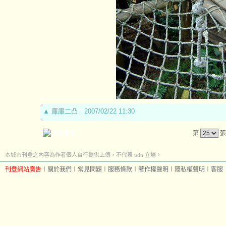
▲
庫庫二凸
2007/02/22 11:30
第
張
本城市刊登之內容為作者個人自行提供上傳，不代表 udn 立場。
刊登網站廣告
︱
關於我們
︱
常見問題
︱
服務條款
︱
著作權聲明
︱
隱私權聲明
︱
客服