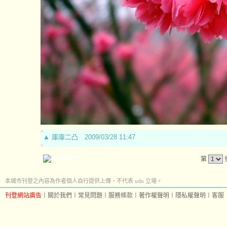
▲
庫庫二凸
2009/03/28 11:47
第
本城市刊登之內容為作者個人自行提供上傳，不代表 udn 立場。
刊登網站廣告
︱
關於我們
︱
常見問題
︱
服務條款
︱
著作權聲明
︱
隱私權聲明
︱
客服