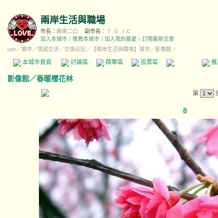
兩岸生活與職場
市長：
庫庫二凸
副市長：
T .G . I .C
加入本城市
｜
推薦本城市
｜
加入我的最愛
｜
訂閱最新文章
udn
／
城市
／
情感交流
／
交換日記
／
【兩岸生活與職場】城市
／影像館／
本城市首頁
討論區
精華區
投票區
影像館
推
影像館
／
春暖櫻花林
第
8