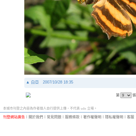
▲
白亞
2007/10/28 18:35
第
張
本城市刊登之內容為作者個人自行提供上傳，不代表 udn 立場。
刊登網站廣告
︱
關於我們
︱
常見問題
︱
服務條款
︱
著作權聲明
︱
隱私權聲明
︱
客服