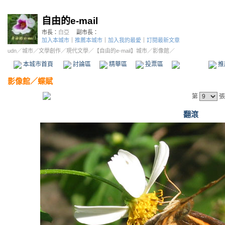
自由的e-mail
市長：
白亞
副市長：
加入本城市
｜
推薦本城市
｜
加入我的最愛
｜
訂閱最新文章
udn
／
城市
／
文學創作
／
現代文學
／
【自由的e-mail】城市
／影像館／
本城市首頁
討論區
精華區
投票區
影像館
推
影像館
／
蝶賦
第
張
翻滾