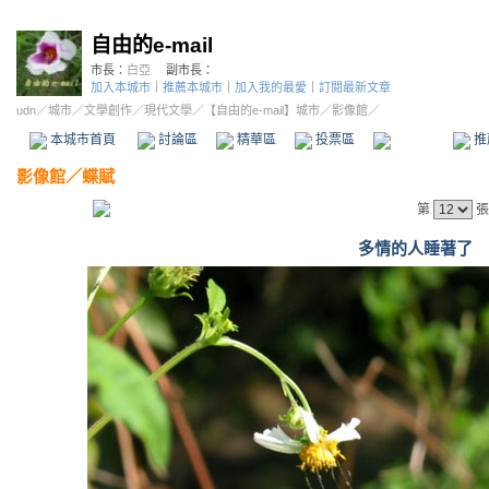
自由的e-mail
市長：
白亞
副市長：
加入本城市
｜
推薦本城市
｜
加入我的最愛
｜
訂閱最新文章
udn
／
城市
／
文學創作
／
現代文學
／
【自由的e-mail】城市
／影像館／
本城市首頁
討論區
精華區
投票區
影像館
推
影像館
／
蝶賦
第
張
多情的人睡著了