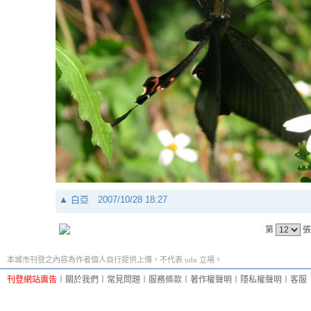
▲
白亞
2007/10/28 18:27
第
張
本城市刊登之內容為作者個人自行提供上傳，不代表 udn 立場。
刊登網站廣告
︱
關於我們
︱
常見問題
︱
服務條款
︱
著作權聲明
︱
隱私權聲明
︱
客服