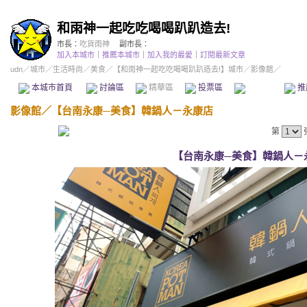
和雨神一起吃吃喝喝趴趴造去!
市長：
吃貨雨神
副市長：
加入本城市
｜
推薦本城市
｜
加入我的最愛
｜
訂閱最新文章
udn
／
城市
／
生活時尚
／
美食
／
【和雨神一起吃吃喝喝趴趴造去!】城市
／影像館／
本城市首頁
討論區
精華區
投票區
影像館
推
影像館
／
【台南永康─美食】韓鍋人－永康店
第
【台南永康─美食】韓鍋人－永康