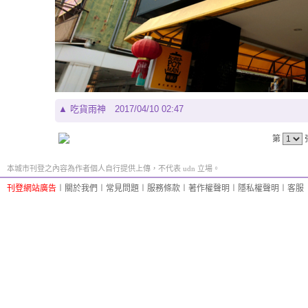
▲
吃貨雨神
2017/04/10 02:47
第
本城市刊登之內容為作者個人自行提供上傳，不代表 udn 立場。
刊登網站廣告
︱
關於我們
︱
常見問題
︱
服務條款
︱
著作權聲明
︱
隱私權聲明
︱
客服