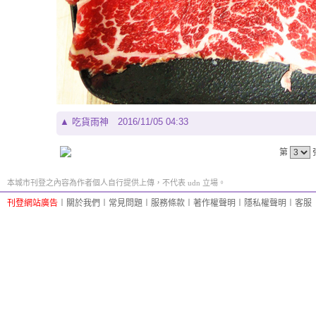
▲
吃貨雨神
2016/11/05 04:33
第
本城市刊登之內容為作者個人自行提供上傳，不代表 udn 立場。
刊登網站廣告
︱
關於我們
︱
常見問題
︱
服務條款
︱
著作權聲明
︱
隱私權聲明
︱
客服