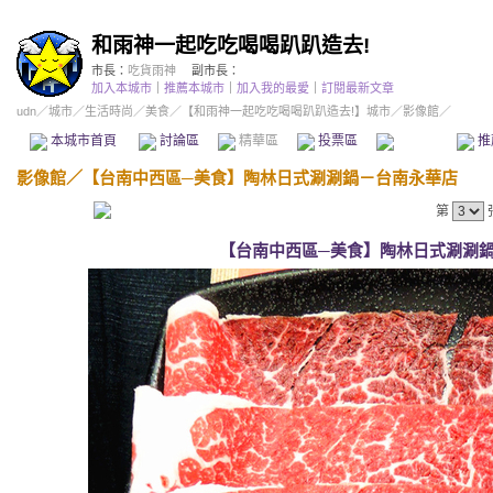
和雨神一起吃吃喝喝趴趴造去!
市長：
吃貨雨神
副市長：
加入本城市
｜
推薦本城市
｜
加入我的最愛
｜
訂閱最新文章
udn
／
城市
／
生活時尚
／
美食
／
【和雨神一起吃吃喝喝趴趴造去!】城市
／影像館／
本城市首頁
討論區
精華區
投票區
影像館
推
影像館
／
【台南中西區─美食】陶林日式涮涮鍋－台南永華店
第
【台南中西區─美食】陶林日式涮涮鍋－