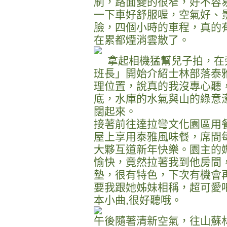
刷，路面變的很窄，好不容
一下車好舒服喔，空氣好、
臉，四個小時的車程，真的
在累都煙消雲散了。
拿起相機猛幫兒子拍，在
班長」開始介紹士林部落泰
理位置，說真的我沒專心聽
底，水庫的水氣與山的綠意
闊起來。
接著前往達拉彎文化園區用
屋上享用泰雅風味餐，席間每個
大夥互道新年快樂。園主的
愉快，竟然拉著我到他房間
墊，很有特色，下次有機會
要我跟她姊妹相稱，超可愛
本小曲,很好聽哦。
午後隨著清新空氣，往山蘇