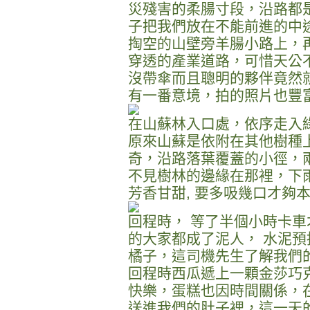
災殘害的柔腸寸段，沿路都
子把我們放在不能前進的中
掏空的山壁旁羊腸小路上，
穿透的產業道路，可惜天公
沒帶傘而且聰明的夥伴竟然
有一番意境，拍的照片也豐
在山蘇林入口處，依序走入
原來山蘇是依附在其他樹種
奇，沿路落葉覆蓋的小徑，
不見樹林的邊緣在那裡，下雨
芳香甘甜, 要多吸幾口才夠
回程時， 等了半個小時卡車
的大家都成了泥人， 水泥預
橘子，這司機先生了解我們
回程時西瓜遞上一顆金莎巧
快樂，蛋糕也因時間關係，
送進我們的肚子裡，這一天