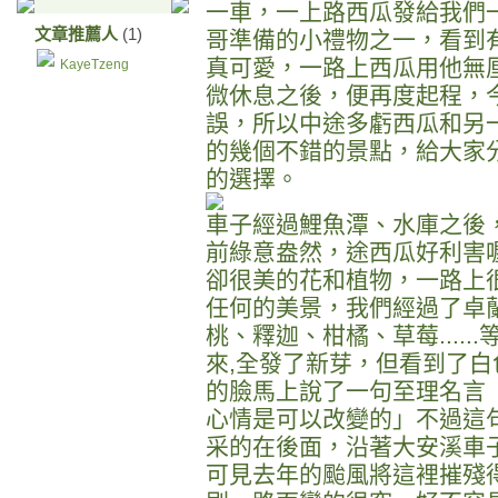
一車，一上路西瓜發給我們
文章推薦人
(1)
哥準備的小禮物之一，看到
真可愛，一路上西瓜用他無
KayeTzeng
微休息之後，便再度起程，
誤，所以中途多虧西瓜和另
的幾個不錯的景點，給大家
的選擇。
車子經過鯉魚潭、水庫之後
前綠意盎然，途西瓜好利害
卻很美的花和植物，一路上
任何的美景，我們經過了卓
桃、釋迦、柑橘、草莓....
來,全發了新芽，但看到了
的臉馬上說了一句至理名言
心情是可以改變的」不過這
采的在後面，沿著大安溪車
可見去年的颱風將這裡摧殘