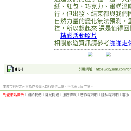
紙、紅包、巧克力、蛋糕溫
行，但出發、結束都與我們
自然力量的變化無法預測，
控，所以想起來,還是值得回
精彩活動照片
相關旅遊資訊請參考
啪啪走
引用網址：https://city.udn.com/fo
本城市刊登之內容為作者個人自行提供上傳，不代表 udn 立場。
刊登網站廣告
︱
關於我們
︱
常見問題
︱
服務條款
︱
著作權聲明
︱
隱私權聲明
︱
客服