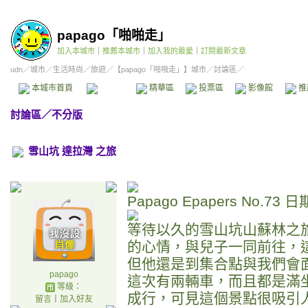
papago「啪啪走」
加入本城市
｜
推薦本城市
｜
加入我的最愛
｜
訂閱最新文章
udn
／
城市
／
生活時尚
／
旅遊
／
【papago「啪啪走」】城市
／討論區／
本城市首頁
討論區
精華區
投票區
影像館
推
討論區
／
不分版
雪山坑 達拉灣 之旅
Papago Epapers No.73
等待以久的雪山坑山蘇林之
的心情，與兒子一同前往，
但他還是到集合點與我們會
papago
這次有兩輛車，而且都是滿
等級：
成行，可見這個景點很吸引
留言
｜
加入好友