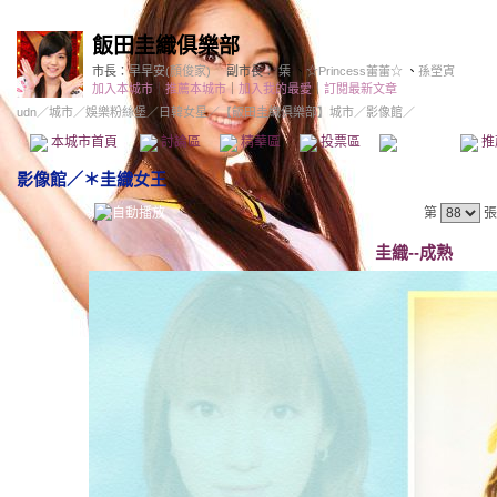
飯田圭織俱樂部
市長：
早早安(顏俊家)
副市長：
栠
、
☆Princess蕾蕾☆
、
孫塋寊
加入本城市
｜
推薦本城市
｜
加入我的最愛
｜
訂閱最新文章
udn
／
城市
／
娛樂粉絲堡
／
日韓女星
／
【飯田圭織俱樂部】城市
／影像館／
本城市首頁
討論區
精華區
投票區
影像館
推
影像館
／
＊圭織女王
第
張
圭織--成熟