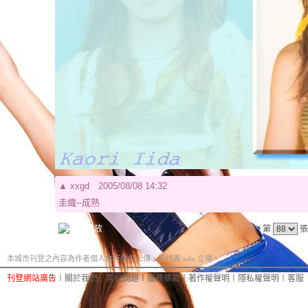
▲
xxgd
2005/08/08 14:32
圭織--成熟
第
張
本城市刊登之內容為作者個人自行提供上傳，不代表 udn 立場。
刊登網站廣告
︱
關於我們
︱
常見問題
︱
服務條款
︱
著作權聲明
︱
隱私權聲明
︱
客服