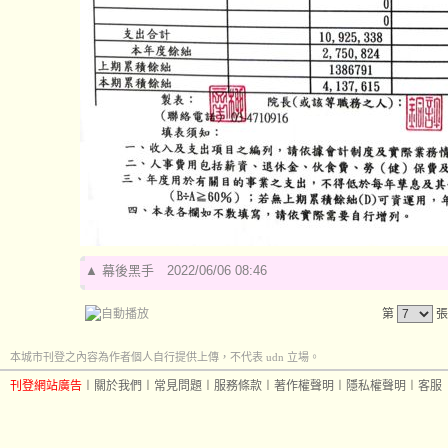
▲
幕後黑手
2022/06/06 08:46
第
張
本城市刊登之內容為作者個人自行提供上傳，不代表 udn 立場。
刊登網站廣告
︱
關於我們
︱
常見問題
︱
服務條款
︱
著作權聲明
︱
隱私權聲明
︱
客服