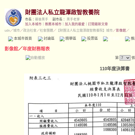
財團法人私立龍潭啟智教養院
市長：
幕後黑手
副市長：
黑手老爹
加入本城市
｜
推薦本城市
｜
加入我的最愛
｜
訂閱最新文章
udn
／
城市
／
政治社會
／
社會團體
／
【財團法人私立龍潭啟智教養院】城市
／影像館／
本城市首頁
討論區
精華區
投票區
影像館
推
影像館
／
年度財務報表
第
張
110年度決算書