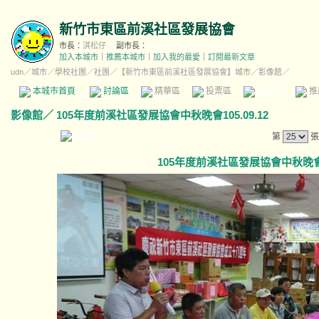
新竹市東區前溪社區發展協會
市長：
淇松仔
副市長：
加入本城市
｜
推薦本城市
｜
加入我的最愛
｜
訂閱最新文章
udn
／
城市
／
學校社團
／
社團
／
【新竹市東區前溪社區發展協會】城市
／影像館／
本城市首頁
討論區
精華區
投票區
影像館
推
影像館
／
105年度前溪社區發展協會中秋晚會105.09.12
第
張
105年度前溪社區發展協會中秋晚會105.