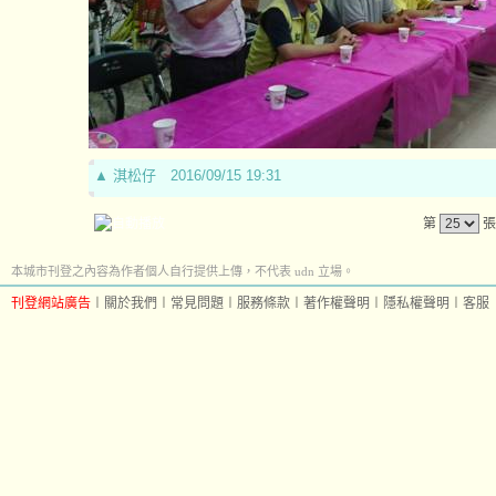
▲
淇松仔
2016/09/15 19:31
第
張
本城市刊登之內容為作者個人自行提供上傳，不代表 udn 立場。
刊登網站廣告
︱
關於我們
︱
常見問題
︱
服務條款
︱
著作權聲明
︱
隱私權聲明
︱
客服