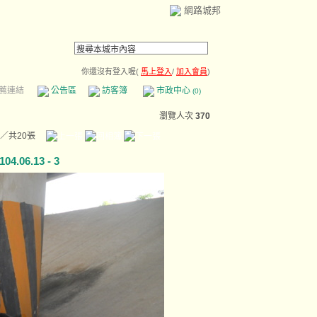
網路城邦
你還沒有登入喔(
馬上登入
/
加入會員
)
薦連結
公告區
訪客簿
市政中心
(0)
瀏覽人次
370
／共20張
6.13 - 3