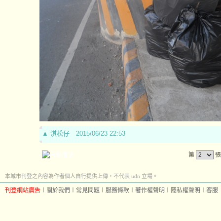
▲
淇松仔
2015/06/23 22:53
第
張
本城市刊登之內容為作者個人自行提供上傳，不代表 udn 立場。
刊登網站廣告
︱
關於我們
︱
常見問題
︱
服務條款
︱
著作權聲明
︱
隱私權聲明
︱
客服