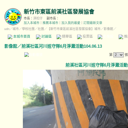
新竹市東區前溪社區發展協會
市長：
淇松仔
副市長：
加入本城市
｜
推薦本城市
｜
加入我的最愛
｜
訂閱最新文章
udn
／
城市
／
學校社團
／
社團
／
【新竹市東區前溪社區發展協會】城市
／影像館／
本城市首頁
討論區
精華區
投票區
影像館
推
影像館
／
前溪社區河川巡守隊6月淨灘活動104.06.13
第
張
前溪社區河川巡守隊6月淨灘活動104.0