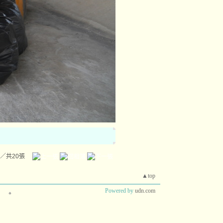
／共20張
▲top
Powered by
udn.com