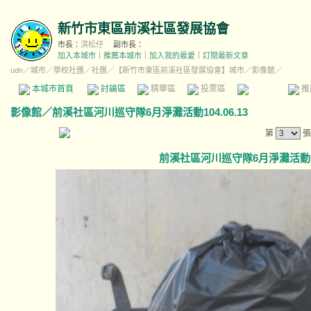
新竹市東區前溪社區發展協會
市長：
淇松仔
副市長：
加入本城市
｜
推薦本城市
｜
加入我的最愛
｜
訂閱最新文章
udn
／
城市
／
學校社團
／
社團
／
【新竹市東區前溪社區發展協會】城市
／影像館／
本城市首頁
討論區
精華區
投票區
影像館
推
影像館
／
前溪社區河川巡守隊6月淨灘活動104.06.13
第
張
前溪社區河川巡守隊6月淨灘活動104.0