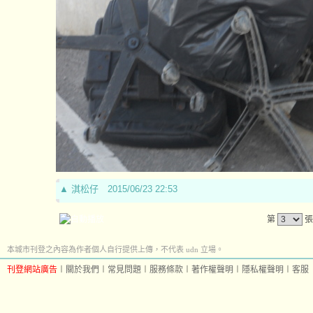
▲
淇松仔
2015/06/23 22:53
第
張
本城市刊登之內容為作者個人自行提供上傳，不代表 udn 立場。
刊登網站廣告
︱
關於我們
︱
常見問題
︱
服務條款
︱
著作權聲明
︱
隱私權聲明
︱
客服