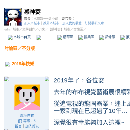
惑神宴
市長：
水憐影===影小蹤
副市長：
加入本城市
｜
推薦本城市
｜
加入我的最愛
｜
訂閱最新文章
udn
／
城市
／
文學創作
／
小說
／
【惑神宴】城市
／討論區／
本城市首頁
討論區
精華區
投票區
影像館
推
討論區
／
不分版
2019年快樂
2019年了，各位安
去年的布布視覺藝術展很精彩
從追電視的龍圖霸業，迷上
一家到現在已超過了10年…
風痕白衣
等級：5
深覺很有幸能夠加入這裡~
留言
｜
加入好友