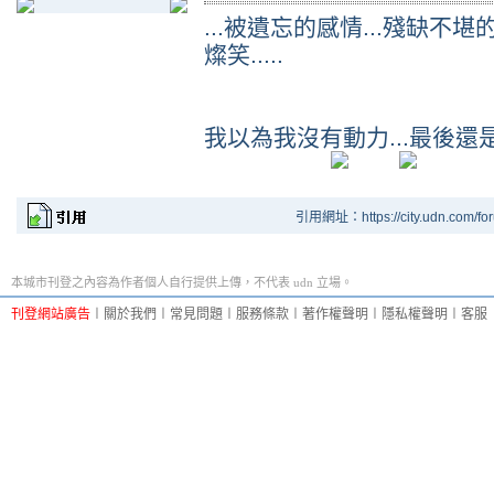
...被遺忘的感情...殘缺不堪
燦笑.....
我以為我沒有動力...最後還
引用網址：https://city.udn.com/fo
本城市刊登之內容為作者個人自行提供上傳，不代表 udn 立場。
刊登網站廣告
︱
關於我們
︱
常見問題
︱
服務條款
︱
著作權聲明
︱
隱私權聲明
︱
客服