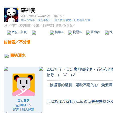
惑神宴
市長：
水憐影===影小蹤
副市長：
加入本城市
｜
推薦本城市
｜
加入我的最愛
｜
訂閱最新文章
udn
／
城市
／
文學創作
／
小說
／
【惑神宴】城市
／討論區／
本城市首頁
討論區
精華區
投票區
影像館
推
討論區
／
不分版
飄過灌水
2017年了，真是歲月如梭吶，看布布
招呼…(￣▽￣)ノ
...被遺忘的感情...殘缺不堪的心...淚流滿
風痕白衣
我以為我沒有動力...最後還是選擇以死皮賴
等級：5
留言
｜
加入好友