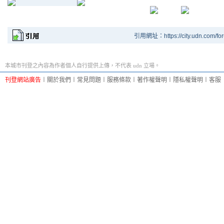
引用網址：https://city.udn.com/fo
本城市刊登之內容為作者個人自行提供上傳，不代表 udn 立場。
刊登網站廣告
︱
關於我們
︱
常見問題
︱
服務條款
︱
著作權聲明
︱
隱私權聲明
︱
客服