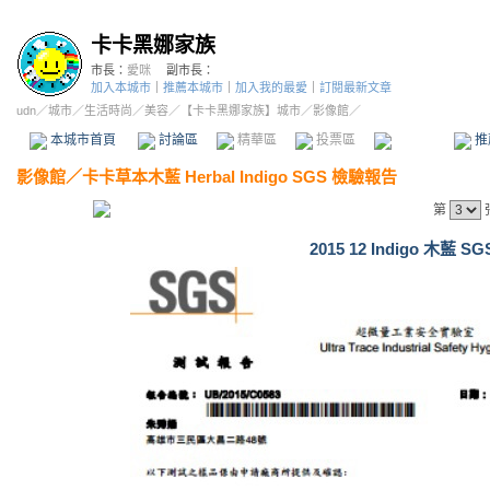
卡卡黑娜家族
市長：
愛咪
副市長：
加入本城市
｜
推薦本城市
｜
加入我的最愛
｜
訂閱最新文章
udn
／
城市
／
生活時尚
／
美容
／
【卡卡黑娜家族】城市
／影像館／
本城市首頁
討論區
精華區
投票區
影像館
推
影像館
／
卡卡草本木藍 Herbal Indigo SGS 檢驗報告
第
2015 12 Indigo 木藍 SGS