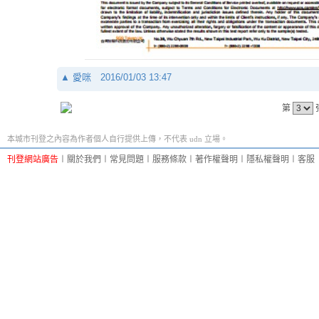
▲
愛咪
2016/01/03 13:47
第
本城市刊登之內容為作者個人自行提供上傳，不代表 udn 立場。
刊登網站廣告
︱
關於我們
︱
常見問題
︱
服務條款
︱
著作權聲明
︱
隱私權聲明
︱
客服