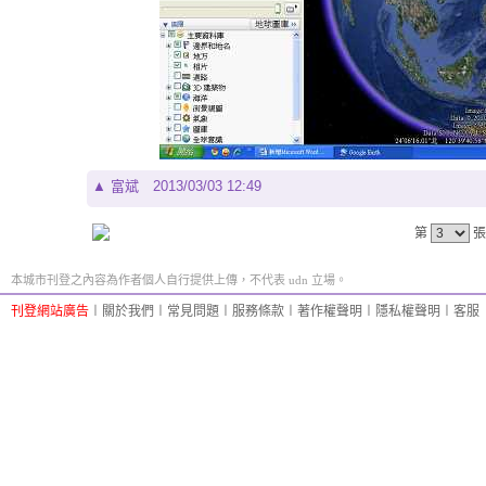
▲
富斌
2013/03/03 12:49
第
張
本城市刊登之內容為作者個人自行提供上傳，不代表 udn 立場。
刊登網站廣告
︱
關於我們
︱
常見問題
︱
服務條款
︱
著作權聲明
︱
隱私權聲明
︱
客服