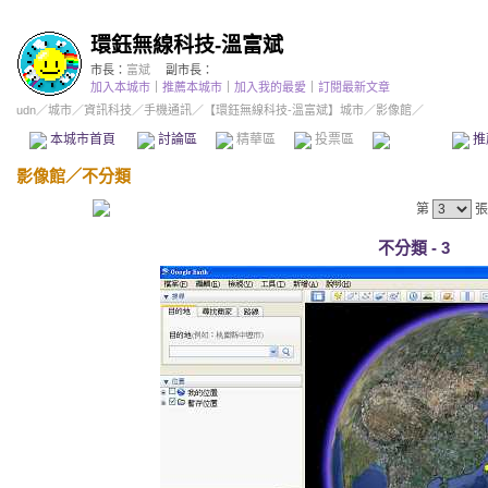
環鈺無線科技-溫富斌
市長：
富斌
副市長：
加入本城市
｜
推薦本城市
｜
加入我的最愛
｜
訂閱最新文章
udn
／
城市
／
資訊科技
／
手機通訊
／
【環鈺無線科技-溫富斌】城市
／影像館／
本城市首頁
討論區
精華區
投票區
影像館
推
影像館
／
不分類
第
張
不分類 - 3