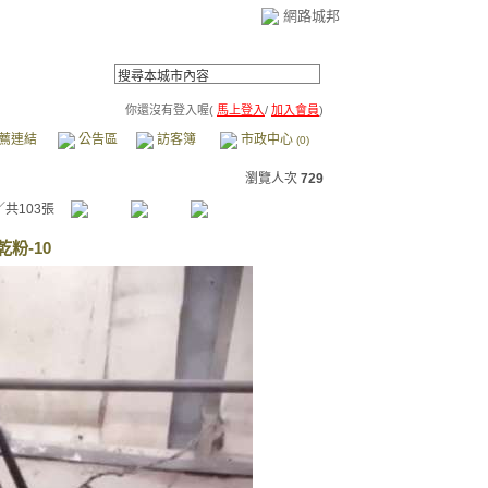
網路城邦
你還沒有登入喔(
馬上登入
/
加入會員
)
薦連結
公告區
訪客簿
市政中心
(0)
瀏覽人次
729
／共103張
粉-10