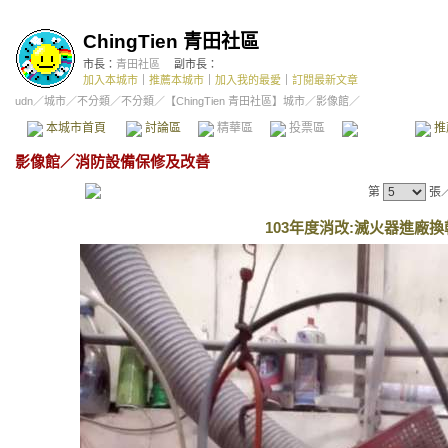
ChingTien 青田社區
市長：
青田社區
副市長：
加入本城市
｜
推薦本城市
｜
加入我的最愛
｜
訂閱最新文章
udn
／
城市
／
不分類
／
不分類
／
【ChingTien 青田社區】城市
／影像館／
本城市首頁
討論區
精華區
投票區
影像館
推
影像館
／
消防設備保修及改善
第
張
103年度消改:滅火器進廠換乾