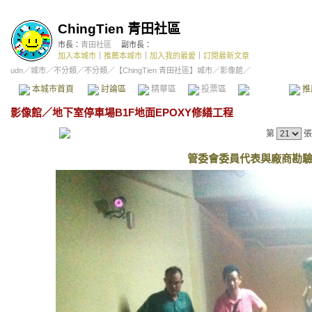
ChingTien 青田社區
市長：
青田社區
副市長：
加入本城市
｜
推薦本城市
｜
加入我的最愛
｜
訂閱最新文章
udn
／
城市
／
不分類
／
不分類
／
【ChingTien 青田社區】城市
／影像館／
本城市首頁
討論區
精華區
投票區
影像館
推
影像館
／
地下室停車場B1F地面EPOXY修繕工程
第
張
管委會委員代表與廠商勘驗