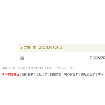
▲
青田社區
2013/12/18 23:13
第
張
本城市刊登之內容為作者個人自行提供上傳，不代表 udn 立場。
刊登網站廣告
︱
關於我們
︱
常見問題
︱
服務條款
︱
著作權聲明
︱
隱私權聲明
︱
客服