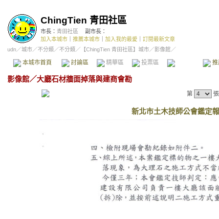
ChingTien 青田社區
市長：
青田社區
副市長：
加入本城市
｜
推薦本城市
｜
加入我的最愛
｜
訂閱最新文章
udn
／
城市
／
不分類
／
不分類
／
【ChingTien 青田社區】城市
／影像館／
本城市首頁
討論區
精華區
投票區
影像館
推
影像館
／
大廳石材牆面掉落與建商會勘
第
張
新北市土木技師公會鑑定報