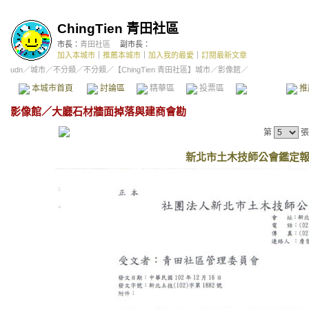
ChingTien 青田社區
市長：
青田社區
副市長：
加入本城市
｜
推薦本城市
｜
加入我的最愛
｜
訂閱最新文章
udn
／
城市
／
不分類
／
不分類
／
【ChingTien 青田社區】城市
／影像館／
本城市首頁
討論區
精華區
投票區
影像館
推
影像館
／
大廳石材牆面掉落與建商會勘
第
張
新北市土木技師公會鑑定報