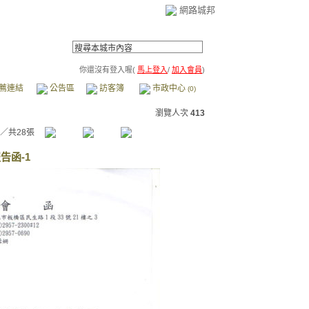
網路城邦
你還沒有登入喔(
馬上登入
/
加入會員
)
薦連結
公告區
訪客簿
市政中心
(0)
瀏覽人次
413
／共28張
告函-1