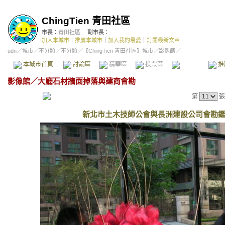
ChingTien 青田社區
市長：
青田社區
副市長：
加入本城市
｜
推薦本城市
｜
加入我的最愛
｜
訂閱最新文章
udn
／
城市
／
不分類
／
不分類
／
【ChingTien 青田社區】城市
／影像館／
本城市首頁
討論區
精華區
投票區
影像館
推
影像館
／
大廳石材牆面掉落與建商會勘
第
張
新北市土木技師公會與長洲建設公司會勘鑑