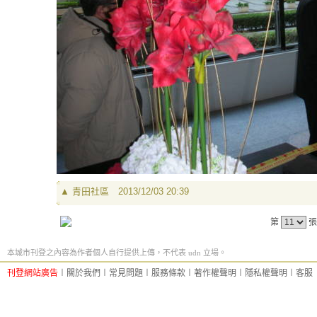
▲
青田社區
2013/12/03 20:39
第
張
本城市刊登之內容為作者個人自行提供上傳，不代表 udn 立場。
刊登網站廣告
︱
關於我們
︱
常見問題
︱
服務條款
︱
著作權聲明
︱
隱私權聲明
︱
客服