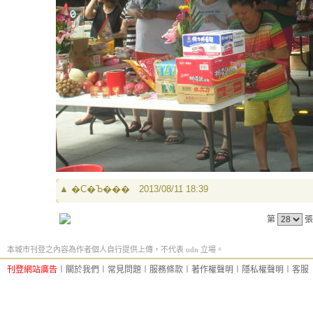
▲
�C�Ъ���
2013/08/11 18:39
第
張
本城市刊登之內容為作者個人自行提供上傳，不代表 udn 立場。
刊登網站廣告
︱
關於我們
︱
常見問題
︱
服務條款
︱
著作權聲明
︱
隱私權聲明
︱
客服