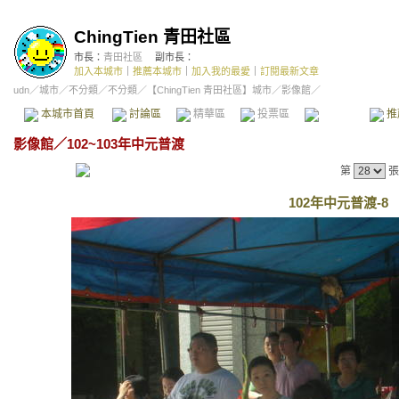
ChingTien 青田社區
市長：
青田社區
副市長：
加入本城市
｜
推薦本城市
｜
加入我的最愛
｜
訂閱最新文章
udn
／
城市
／
不分類
／
不分類
／
【ChingTien 青田社區】城市
／影像館／
本城市首頁
討論區
精華區
投票區
影像館
推
影像館
／
102~103年中元普渡
第
張
102年中元普渡-8