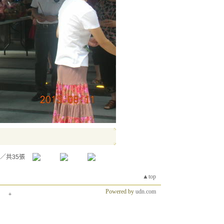
／共35張
▲top
Powered by
udn.com