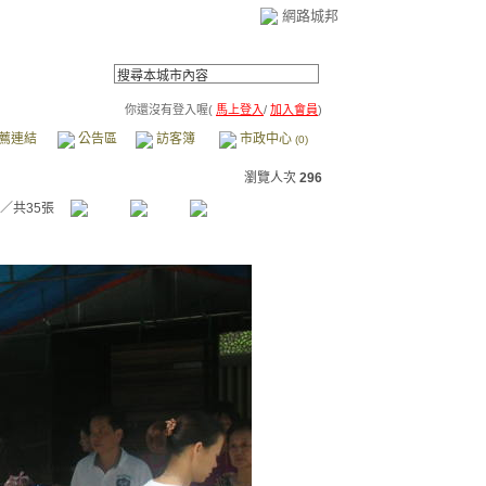
網路城邦
你還沒有登入喔(
馬上登入
/
加入會員
)
薦連結
公告區
訪客簿
市政中心
(0)
瀏覽人次
296
／共35張