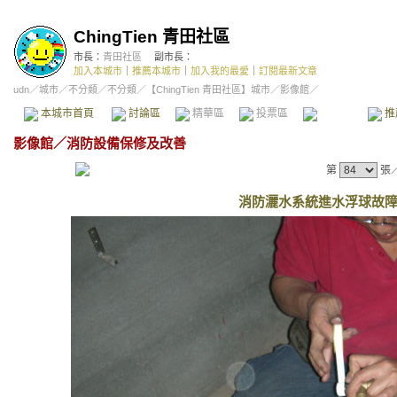
ChingTien 青田社區
市長：
青田社區
副市長：
加入本城市
｜
推薦本城市
｜
加入我的最愛
｜
訂閱最新文章
udn
／
城市
／
不分類
／
不分類
／
【ChingTien 青田社區】城市
／影像館／
本城市首頁
討論區
精華區
投票區
影像館
推
影像館
／
消防設備保修及改善
第
張
消防灑水系統進水浮球故障