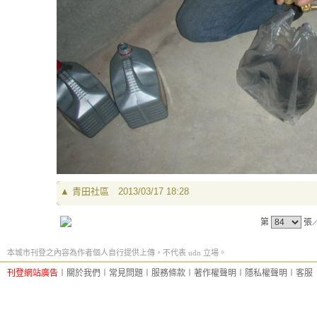
▲
青田社區
2013/03/17 18:28
第
張
本城市刊登之內容為作者個人自行提供上傳，不代表 udn 立場。
刊登網站廣告
︱
關於我們
︱
常見問題
︱
服務條款
︱
著作權聲明
︱
隱私權聲明
︱
客服