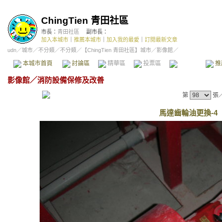
ChingTien 青田社區
市長：
青田社區
副市長：
加入本城市
｜
推薦本城市
｜
加入我的最愛
｜
訂閱最新文章
udn
／
城市
／
不分類
／
不分類
／
【ChingTien 青田社區】城市
／影像館／
本城市首頁
討論區
精華區
投票區
影像館
推
影像館
／
消防設備保修及改善
第
張
馬達齒輪油更換-4