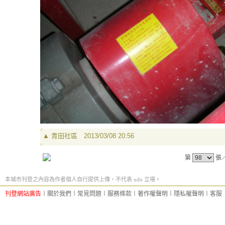
▲
青田社區
2013/03/08 20:56
第
張
本城市刊登之內容為作者個人自行提供上傳，不代表 udn 立場。
刊登網站廣告
︱
關於我們
︱
常見問題
︱
服務條款
︱
著作權聲明
︱
隱私權聲明
︱
客服