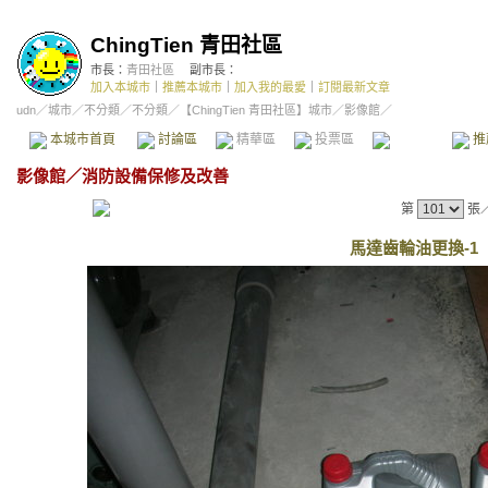
ChingTien 青田社區
市長：
青田社區
副市長：
加入本城市
｜
推薦本城市
｜
加入我的最愛
｜
訂閱最新文章
udn
／
城市
／
不分類
／
不分類
／
【ChingTien 青田社區】城市
／影像館／
本城市首頁
討論區
精華區
投票區
影像館
推
影像館
／
消防設備保修及改善
第
張
馬達齒輪油更換-1