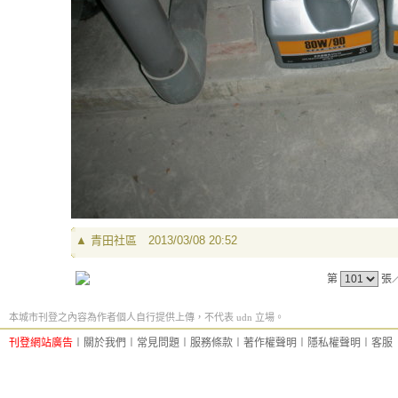
▲
青田社區
2013/03/08 20:52
第
張
本城市刊登之內容為作者個人自行提供上傳，不代表 udn 立場。
刊登網站廣告
︱
關於我們
︱
常見問題
︱
服務條款
︱
著作權聲明
︱
隱私權聲明
︱
客服