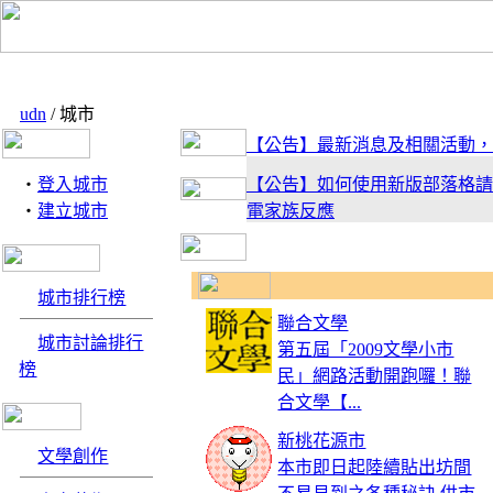
udn
/ 城市
【公告】最新消息及相關活動，
‧
登入城市
【公告】如何使用新版部落格請
‧
建立城市
電家族反應
【活動】有什麼地方是你最感放
享你的私房景點吧！
城市排行榜
聯合文學
城市討論排行
第五屆「2009文學小市
【公告】新版型上線！趕快去試
榜
民」網路活動開跑囉！聯
來信跟電小二敲碗喔！
合文學【...
新桃花源市
文學創作
本市即日起陸續貼出坊間