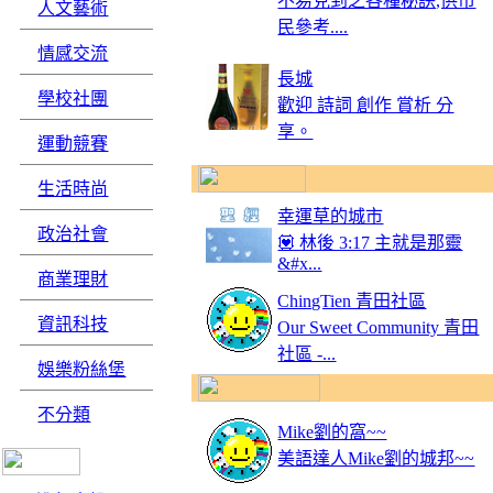
不易見到之各種秘訣,供市
人文藝術
民參考....
情感交流
長城
學校社團
歡迎 詩詞 創作 賞析 分
享。
運動競賽
生活時尚
幸運草的城市
政治社會
💟 林後 3:17 主就是那靈
&#x...
商業理財
ChingTien 青田社區
資訊科技
Our Sweet Community 青田
社區 -...
娛樂粉絲堡
不分類
Mike劉的窩~~
美語達人Mike劉的城邦~~