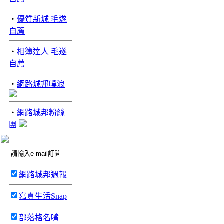
‧
優質新城 毛遂
自薦
‧
相簿達人 毛遂
自薦
‧
網路城邦噗浪
‧
網路城邦粉絲
團
網路城邦週報
寫真生活Snap
部落格名嘴