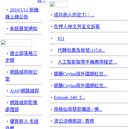
‧
2010/1/11 新機
‧
成功商人的定力：...
器上線公告
‧
在押人林文芳呈文訴冤
‧
系統異常通知
‧
#11
‧
代轉包裹及掛號:115.8...
‧
建立部落格三
步驟
‧
人工智能取帶手機應用程式 ...
‧
網路城邦辦公
‧
錫蘭Ceylan與外國網紅在...
室
‧
錫蘭Ceylan與外國網紅在...
‧
Act@網路城邦
‧
Episode 248: T...
‧
網路城邦影像
‧
南極仙翁慈悲囑語 / 佛...
處理部
‧
濟公活佛慈訓 / 真修
‧
優質新人 毛遂
自薦