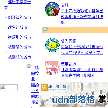
‧
進行中投票一
喵城
覽
二十四橋結彩虹。雙魚星
夜水相逢。粉櫻飄落月披
‧
剛升級的城市
風。 ...
‧
改名的城市
‧
換類別的城市
想入霏霏
閱讀我，告訴我到抵達你
‧
被關閉的城市
心底的捷徑。 音樂，文...
‧
被刪除的城市
時事論壇
【時事論壇】，由以往胡
卜凱先生的【知識和...