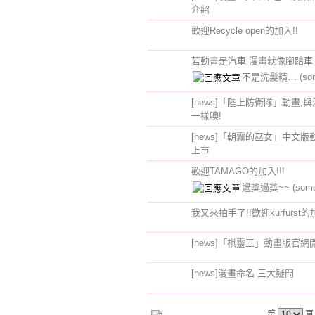
介紹
歡迎Recycle open的加入!!
若動畫是汽車 漫畫就像腳踏車
不是洗髮精…
(so
[news]「陸上防衛隊」動畫,
一樣噢!
[news]「朝霧的巫女」中文版
上市
歡迎TAMAGO的加入!!!
過獎過獎~~
(som
我又來拍手了!!歡迎kurfurst的
[news]「棋靈王」動畫版官網
[news]漫畫命名 三大疑問
第
頁