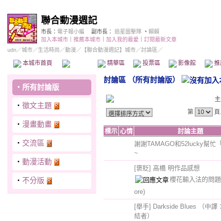
聯合動漫週記
市長：
電子報小編
副市長：
追星圖擊隊
、
賴賴
加入本城市
｜
推薦本城市
｜
加入我的最愛
｜
訂閱最新文章
udn
／
城市
／
生活時尚
／
動漫
／
【聯合動漫週記】城市
／討論區／
本城市首頁
討論區
精華區
投票區
影像館
推
討論區
（
所有討論版
）
‧
所有討論版
主
‧
徵文主題
第
頁
‧
漫畫動畫
標示
心情
討論主題
‧
交流區
謝謝TAMAGO和52lucky幫
~
‧
動漫活動
[褒貶] 高橋 明作品感想
櫻花輸入法的問
‧
不分版
ore)
[舉手] Darkside Blues （
結者）