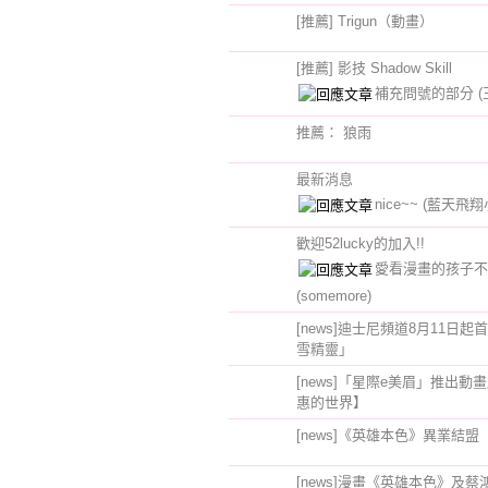
[推薦] Trigun（動畫）
[推薦] 影技 Shadow Skill
補充問號的部分
(
推薦： 狼雨
最新消息
nice~~
(藍天飛翔
歡迎52lucky的加入!!
愛看漫畫的孩子不
(somemore)
[news]迪士尼頻道8月11日
雪精靈」
[news]「星際e美眉」推出動畫
惠的世界】
[news]《英雄本色》異業結盟
[news]漫畫《英雄本色》及蔡