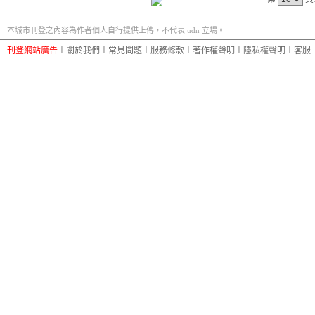
本城市刊登之內容為作者個人自行提供上傳，不代表 udn 立場。
刊登網站廣告
︱
關於我們
︱
常見問題
︱
服務條款
︱
著作權聲明
︱
隱私權聲明
︱
客服