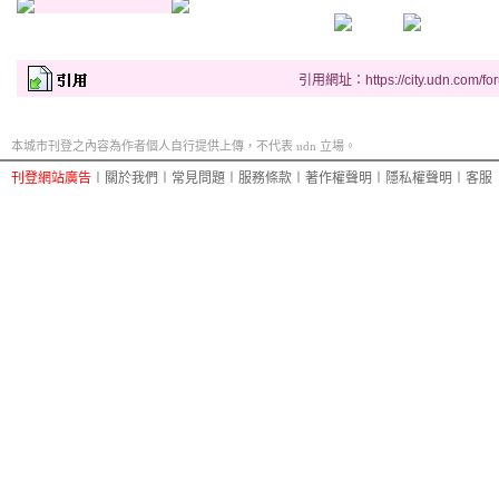
引用網址：https://city.udn.com/fo
本城市刊登之內容為作者個人自行提供上傳，不代表 udn 立場。
刊登網站廣告
︱
關於我們
︱
常見問題
︱
服務條款
︱
著作權聲明
︱
隱私權聲明
︱
客服