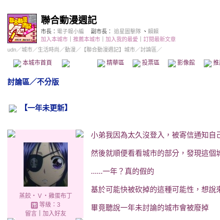
聯合動漫週記
市長：
電子報小編
副市長：
追星圖擊隊
、
賴賴
加入本城市
｜
推薦本城市
｜
加入我的最愛
｜
訂閱最新文章
udn
／
城市
／
生活時尚
／
動漫
／
【聯合動漫週記】城市
／討論區／
本城市首頁
討論區
精華區
投票區
影像館
推
討論區
／
不分版
【一年未更新】
小弟我因為太久沒登入，被寄信通知自
然後就順便看看城市的部分，發現這個
......一年？真的假的
基於可能快被砍掉的這種可能性，想說
蒸餃‧Ｖ‧雞蛋布丁
等級：3
畢竟聽說一年未討論的城市會被廢掉
留言
｜
加入好友