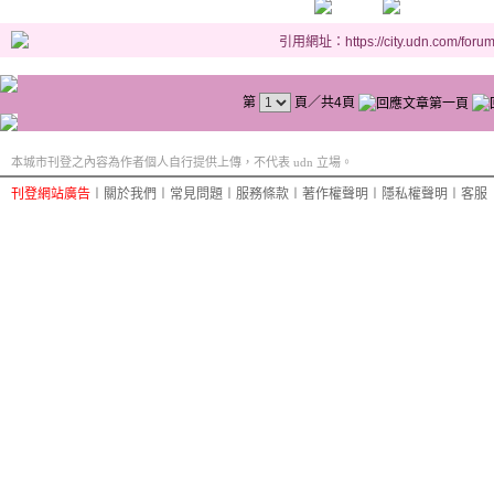
引用網址：https://city.udn.com/foru
第
頁／共4頁
本城市刊登之內容為作者個人自行提供上傳，不代表 udn 立場。
刊登網站廣告
︱
關於我們
︱
常見問題
︱
服務條款
︱
著作權聲明
︱
隱私權聲明
︱
客服