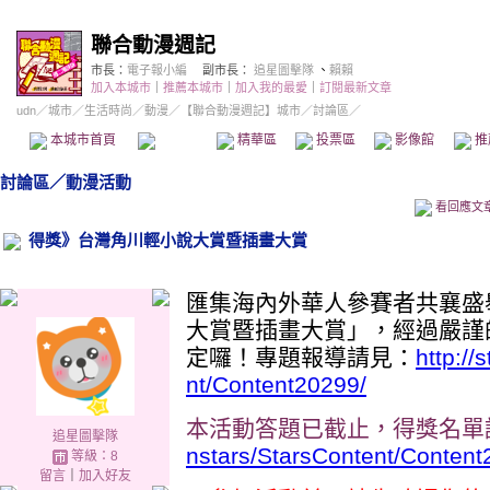
聯合動漫週記
市長：
電子報小編
副市長：
追星圖擊隊
、
賴賴
加入本城市
｜
推薦本城市
｜
加入我的最愛
｜
訂閱最新文章
udn
／
城市
／
生活時尚
／
動漫
／
【聯合動漫週記】城市
／討論區／
本城市首頁
討論區
精華區
投票區
影像館
推
討論區
／
動漫活動
看回應文
得獎》台灣角川輕小說大賞暨插畫大賞
匯集海內外華人參賽者共襄盛
大賞暨插畫大賞」，經過嚴謹
定囉！專題報導請見：
http://
nt/Content20299/
本活動答題已截止，得獎名單
追星圖擊隊
nstars/StarsContent/Content
等級：8
留言
｜
加入好友