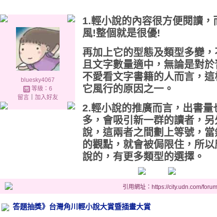
1.輕小說的內容很方便閱讀
風!整個就是很優!
再加上它的型態及類型多變，
且文字數量適中，
無論是對於
不愛看文字書籍的人而言，這
bluesky4067
它風行的原因之一。
等級：6
留言
｜
加入好友
2.輕小說的推廣而言，出書量
多，會吸引新一群的讀者，另
說，這兩者之間劃上等號，當
的觀點，就會被侷限住，所以
說的，有更多類型的選擇。
引用網址：https://city.udn.com/foru
答題抽獎》台灣角川輕小說大賞暨插畫大賞