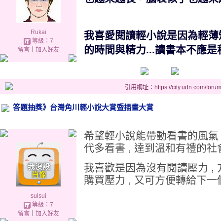
Rukai
我喜愛閱讀輕小說是因為輕薄
等級：7
的時間與精力...讀書本不應
留言
｜
加入好友
引用網址：https://city.udn.com/foru
答題抽獎》台灣角川輕小說大賞暨插畫大賞
希望輕小說能帶動看書的風氣 ,
代多看書 , 達到溫和有禮的社會
我喜歡是因為沒有閱讀壓力 , 
購買壓力 , 又可方便轉給下一個
suisui
等級：7
留言
｜
加入好友