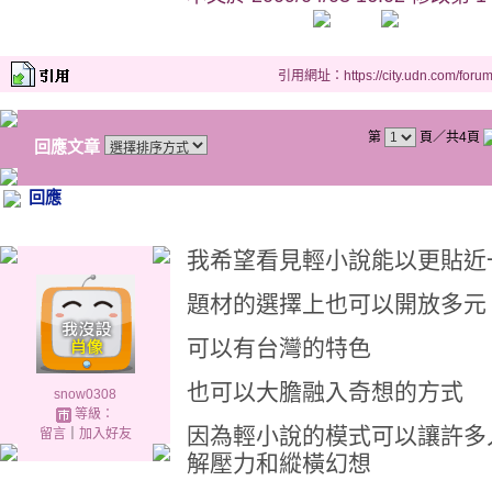
引用網址：https://city.udn.com/foru
第
頁／共4頁
回應文章
回應
我希望看見輕小說能以更貼近
題材的選擇上也可以開放多元
可以有台灣的特色
也可以大膽融入奇想的方式
snow0308
等級：
因為輕小說的模式可以讓許多
留言
｜
加入好友
解壓力和縱橫幻想