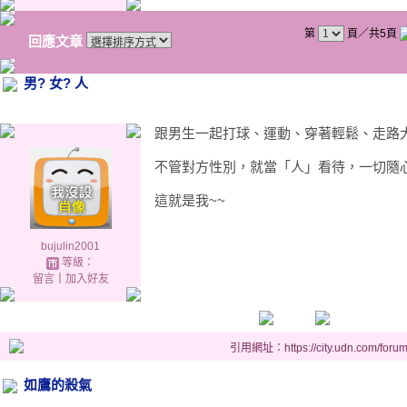
第
頁／共5頁
回應文章
男? 女? 人
跟男生一起打球、運動、穿著輕鬆、走路大
不管對方性別，就當「人」看待，一切隨
這就是我~~
bujulin2001
等級：
留言
｜
加入好友
引用網址：https://city.udn.com/foru
如鷹的殺氣