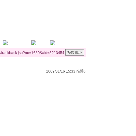
m/trackback.jsp?no=1680&aid=3213454
2009/01/16 15:33
推薦
0