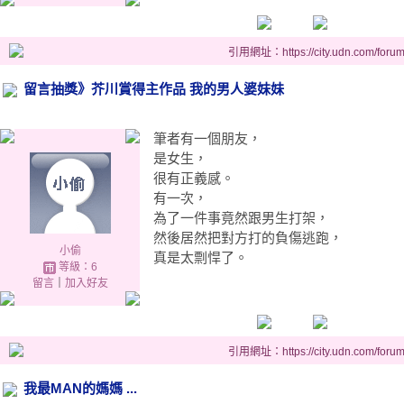
引用網址：https://city.udn.com/foru
留言抽獎》芥川賞得主作品 我的男人婆妹妹
筆者有一個朋友，
是女生，
很有正義感。
有一次，
為了一件事竟然跟男生打架，
然後居然把對方打的負傷逃跑，
小偷
真是太剽悍了。
等級：6
留言
｜
加入好友
引用網址：https://city.udn.com/foru
我最MAN的媽媽 ...