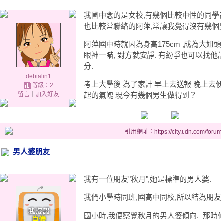
我國中念的是女校,有幾個比較中性的同學
也比較常聯絡的阿萍,常讓我覺得沒有幾個
阿萍國中時就因為身高175cm ,成為大姐
眼神一瞄, 對方就安靜. 有紛爭也可以找他
分.
debralin1
考上大學後 為了家計 早上去送報 晚上去
等級：2
留言
｜
加入好友
起的氣魄 現今有幾個男生做得到？
引用網址：https://city.udn.com/foru
男人婆朋友
我有一位朋友"秋月",她是標準的男人婆.
我們小學時同班,國高中同校,所以結為朋友
國小時,我便察覺秋月的男人婆傾向. 那時