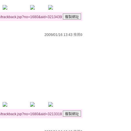
m/trackback.jsp?no=1680&aid=3213439
2009/01/16 13:43
推薦
0
m/trackback.jsp?no=1680&aid=3213318