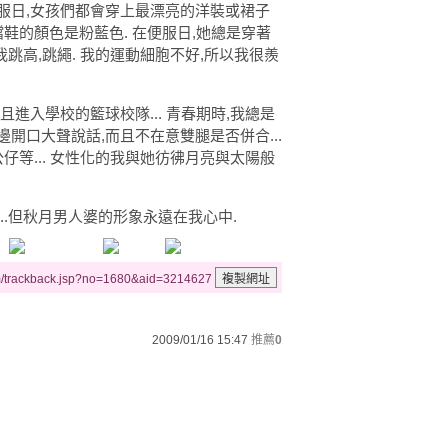
服日,女孩們都會穿上最漂亮的洋裝或裙子
噹鞋的顏色是粉藍色. 在便服日,她總是穿著
我跳高,跳繩. 我的運動細胞不好,所以我很羨
進入學校的籃球校隊... 青春期時,我總是
開口大聲說話,而且不在意雙腿是否併合...
仔等... 女性化的我與她彷彿月亮與太陽般
..但秋月男人婆的形象永遠在我心中.
m/trackback.jsp?no=1680&aid=3214627
2009/01/16 15:47
推薦
0