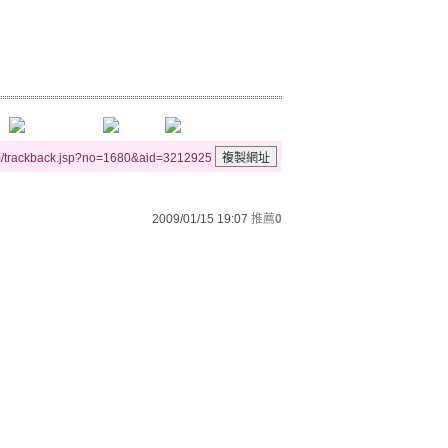
m/trackback.jsp?no=1680&aid=3212925
2009/01/15 19:07
推薦
0