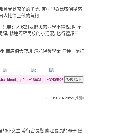
都會受到較多的愛慕. 其中印象比較深後來
男人比得上他的氣概
頭. 只要有人敢對我們班的同學不禮貌, 阿萍
調解, 就連隔壁男校的小混混, 也得禮讓三
便利商店值大夜班 還能得獎學金 這種一肩扛
m/trackback.jsp?no=1680&aid=3258506
2009/01/16 23:59
推薦
0
.
候的小女生,流行留長髮,綁起長長的辮子,然