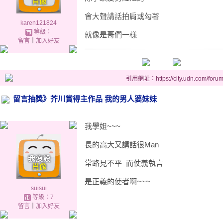
會大聲講話拍肩或勾著
karen121824
等級：
就像是哥們一樣
留言
｜
加入好友
引用網址：https://city.udn.com/foru
留言抽獎》芥川賞得主作品 我的男人婆妹妹
我學姐~~~
長的高大又講話很Man
常路見不平 而仗義執言
是正義的使者啊~~~
suisui
等級：7
留言
｜
加入好友