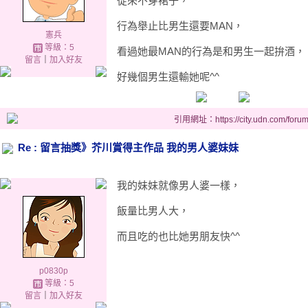
從來不穿裙子，
行為舉止比男生還要MAN，
憲兵
等級：5
看過她最MAN的行為是和男生一起拚酒，
留言
｜
加入好友
好幾個男生還輸她呢^^
引用網址：https://city.udn.com/foru
Re : 留言抽獎》芥川賞得主作品 我的男人婆妹妹
我的妹妹就像男人婆一樣，
飯量比男人大，
而且吃的也比她男朋友快^^
p0830p
等級：5
留言
｜
加入好友