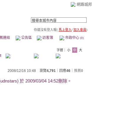
網路城邦
你還沒有登入喔(
馬上登入
/
加入會員
)
薦連結
公告區
訪客簿
市政中心
(0)
字體：
小
中
大
章
2008/12/16 10:48 瀏覽
4,791
｜回應
46
｜
推薦
0
stars) 於
2009/03/04 14:52刪除。