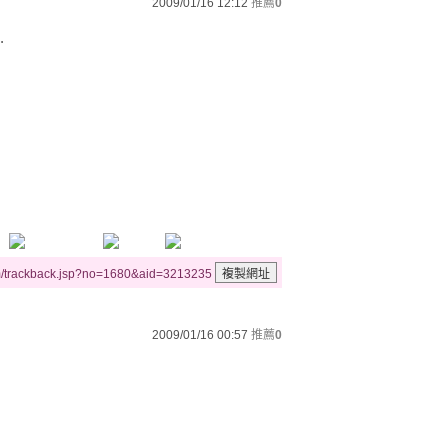
2009/01/16 12:12
推薦
0
.
m/trackback.jsp?no=1680&aid=3213235
2009/01/16 00:57
推薦
0