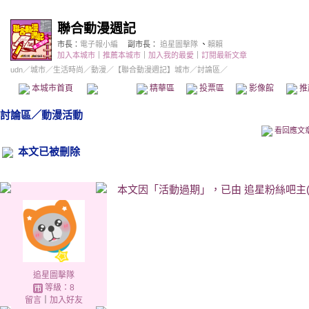
聯合動漫週記
市長：
電子報小編
副市長：
追星圖擊隊
、
賴賴
加入本城市
｜
推薦本城市
｜
加入我的最愛
｜
訂閱最新文章
udn
／
城市
／
生活時尚
／
動漫
／
【聯合動漫週記】城市
／討論區／
本城市首頁
討論區
精華區
投票區
影像館
推
討論區
／
動漫活動
看回應文
本文已被刪除
本文因「活動過期」，已由 追星粉絲吧主(udn
追星圖擊隊
等級：8
留言
｜
加入好友