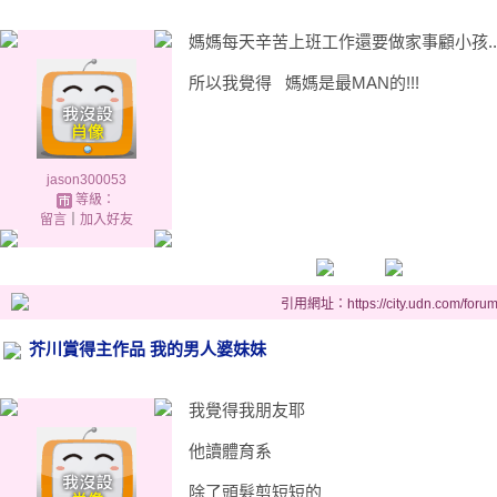
媽媽每天辛苦上班工作還要做家事顧小孩..
所以我覺得 媽媽是最MAN的!!!
jason300053
等級：
留言
｜
加入好友
引用網址：https://city.udn.com/foru
芥川賞得主作品 我的男人婆妹妹
我覺得我朋友耶
他讀體育系
除了頭髮剪短短的