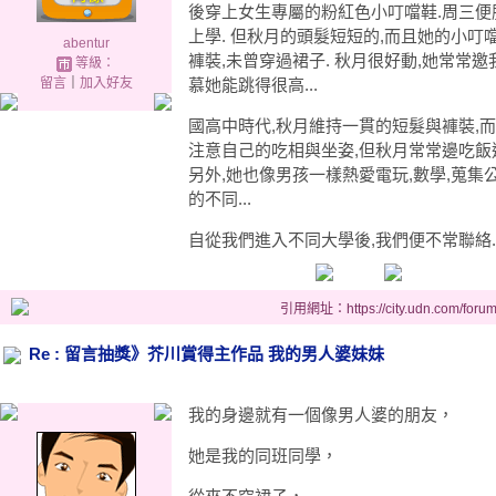
後穿上女生專屬的粉紅色小叮噹鞋.周三便
上學. 但秋月的頭髮短短的,而且她的小叮
abentur
褲裝,未曾穿過裙子. 秋月很好動,她常常邀
等級：
留言
｜
加入好友
慕她能跳得很高...
國高中時代,秋月維持一貫的短髮與褲裝,而且
注意自己的吃相與坐姿,但秋月常常邊吃飯邊
另外,她也像男孩一樣熱愛電玩,數學,蒐集公
的不同...
自從我們進入不同大學後,我們便不常聯絡.
引用網址：https://city.udn.com/foru
Re : 留言抽獎》芥川賞得主作品 我的男人婆妹妹
我的身邊就有一個像男人婆的朋友，
她是我的同班同學，